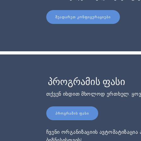
ᲨᲔᲐᲓᲐᲠᲔᲗ ᲙᲝᲜᲤᲘᲒᲣᲠᲐᲪᲘᲔᲑᲘ
პროგრამის ფასი
თქვენ იხდით მხოლოდ ერთხელ. ყოვ
ᲞᲠᲝᲒᲠᲐᲛᲘᲡ ᲤᲐᲡᲘ
ჩვენი ორგანიზაციის ავტომატიზაცია 
ბიზნესისთვის!