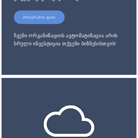
ᲞᲠᲝᲒᲠᲐᲛᲘᲡ ᲤᲐᲡᲘ
ჩვენი ორგანიზაციის ავტომატიზაცია არის
სრული ინვესტიცია თქვენი ბიზნესისთვის!