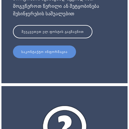
მოგვწეროთ წერილი ან შეტყობინება
მესინჯერების საშუალებით
ᲨᲔᲣᲙᲕᲔᲗᲔᲗ ᲔᲚ.ᲤᲝᲡᲢᲘᲡ ᲒᲐᲒᲖᲐᲕᲜᲘᲗ
ᲡᲐᲙᲝᲜᲢᲐᲥᲢᲝ ᲘᲜᲤᲝᲠᲛᲐᲪᲘᲐ