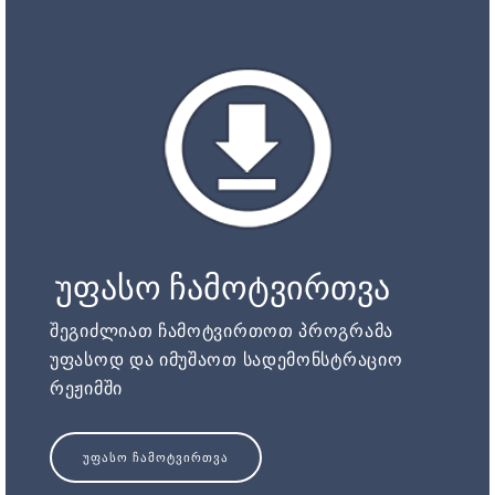
უფასო ჩამოტვირთვა
შეგიძლიათ ჩამოტვირთოთ პროგრამა
უფასოდ და იმუშაოთ სადემონსტრაციო
რეჟიმში
ᲣᲤᲐᲡᲝ ᲩᲐᲛᲝᲢᲕᲘᲠᲗᲕᲐ