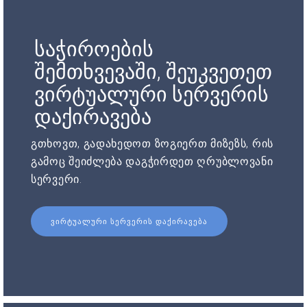
საჭიროების
შემთხვევაში, შეუკვეთეთ
ვირტუალური სერვერის
დაქირავება
გთხოვთ, გადახედოთ ზოგიერთ მიზეზს, რის
გამოც შეიძლება დაგჭირდეთ ღრუბლოვანი
სერვერი.
ᲕᲘᲠᲢᲣᲐᲚᲣᲠᲘ ᲡᲔᲠᲕᲔᲠᲘᲡ ᲓᲐᲥᲘᲠᲐᲕᲔᲑᲐ