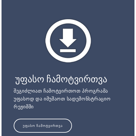
უფასო ჩამოტვირთვა
შეგიძლიათ ჩამოტვირთოთ პროგრამა
უფასოდ და იმუშაოთ სადემონსტრაციო
რეჟიმში
ᲣᲤᲐᲡᲝ ᲩᲐᲛᲝᲢᲕᲘᲠᲗᲕᲐ