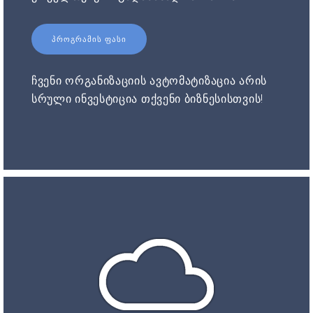
ᲞᲠᲝᲒᲠᲐᲛᲘᲡ ᲤᲐᲡᲘ
ჩვენი ორგანიზაციის ავტომატიზაცია არის
სრული ინვესტიცია თქვენი ბიზნესისთვის!