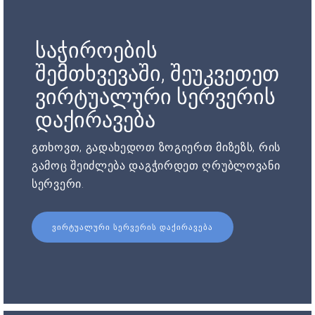
საჭიროების
შემთხვევაში, შეუკვეთეთ
ვირტუალური სერვერის
დაქირავება
გთხოვთ, გადახედოთ ზოგიერთ მიზეზს, რის
გამოც შეიძლება დაგჭირდეთ ღრუბლოვანი
სერვერი.
ᲕᲘᲠᲢᲣᲐᲚᲣᲠᲘ ᲡᲔᲠᲕᲔᲠᲘᲡ ᲓᲐᲥᲘᲠᲐᲕᲔᲑᲐ