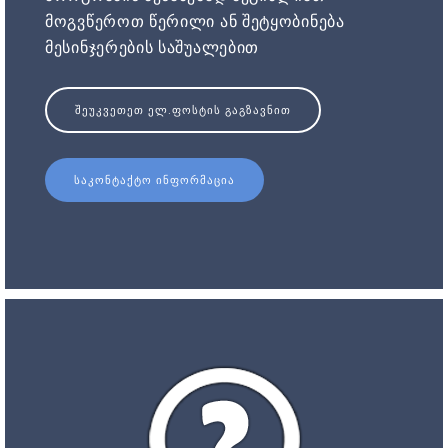
მოგვწეროთ წერილი ან შეტყობინება
მესინჯერების საშუალებით
ᲨᲔᲣᲙᲕᲔᲗᲔᲗ ᲔᲚ.ᲤᲝᲡᲢᲘᲡ ᲒᲐᲒᲖᲐᲕᲜᲘᲗ
ᲡᲐᲙᲝᲜᲢᲐᲥᲢᲝ ᲘᲜᲤᲝᲠᲛᲐᲪᲘᲐ