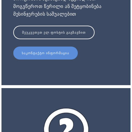
მოგვწეროთ წერილი ან შეტყობინება
მესინჯერების საშუალებით
ᲨᲔᲣᲙᲕᲔᲗᲔᲗ ᲔᲚ.ᲤᲝᲡᲢᲘᲡ ᲒᲐᲒᲖᲐᲕᲜᲘᲗ
ᲡᲐᲙᲝᲜᲢᲐᲥᲢᲝ ᲘᲜᲤᲝᲠᲛᲐᲪᲘᲐ