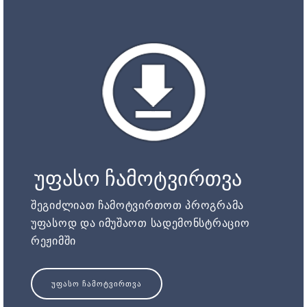
უფასო ჩამოტვირთვა
შეგიძლიათ ჩამოტვირთოთ პროგრამა
უფასოდ და იმუშაოთ სადემონსტრაციო
რეჟიმში
ᲣᲤᲐᲡᲝ ᲩᲐᲛᲝᲢᲕᲘᲠᲗᲕᲐ