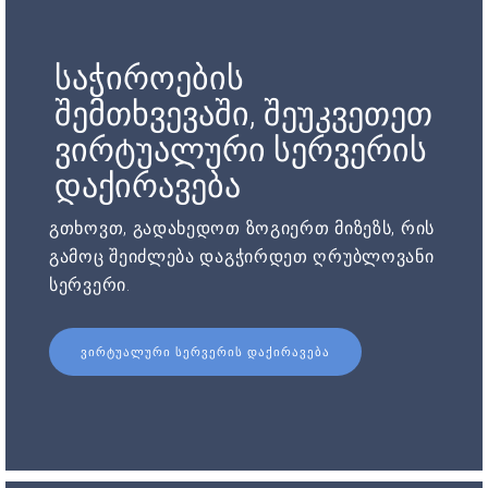
საჭიროების
შემთხვევაში, შეუკვეთეთ
ვირტუალური სერვერის
დაქირავება
გთხოვთ, გადახედოთ ზოგიერთ მიზეზს, რის
გამოც შეიძლება დაგჭირდეთ ღრუბლოვანი
სერვერი.
ᲕᲘᲠᲢᲣᲐᲚᲣᲠᲘ ᲡᲔᲠᲕᲔᲠᲘᲡ ᲓᲐᲥᲘᲠᲐᲕᲔᲑᲐ