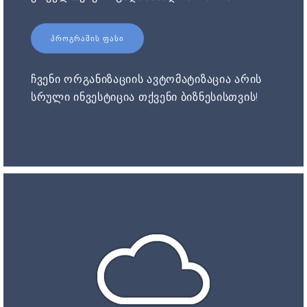
ᲞᲠᲝᲒᲠᲐᲛᲘᲡ ᲤᲐᲡᲘ
ჩვენი ორგანიზაციის ავტომატიზაცია არის
სრული ინვესტიცია თქვენი ბიზნესისთვის!