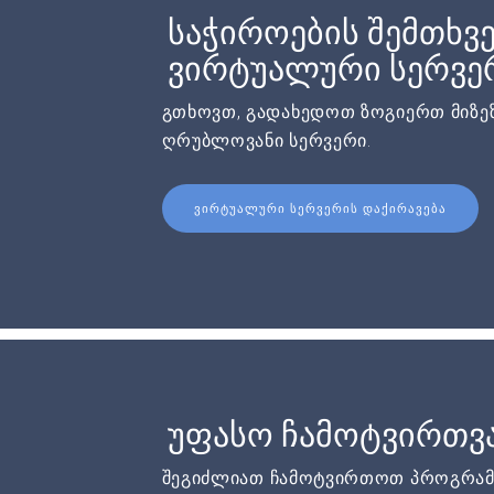
საჭიროების შემთხვე
ვირტუალური სერვერ
გთხოვთ, გადახედოთ ზოგიერთ მიზეზ
ღრუბლოვანი სერვერი.
ᲕᲘᲠᲢᲣᲐᲚᲣᲠᲘ ᲡᲔᲠᲕᲔᲠᲘᲡ ᲓᲐᲥᲘᲠᲐᲕᲔᲑᲐ
უფასო ჩამოტვირთვ
შეგიძლიათ ჩამოტვირთოთ პროგრამ