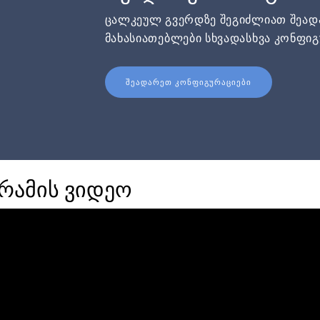
ცალკეულ გვერდზე შეგიძლიათ შეა
მახასიათებლები სხვადასხვა კონფიგ
ᲨᲔᲐᲓᲐᲠᲔᲗ ᲙᲝᲜᲤᲘᲒᲣᲠᲐᲪᲘᲔᲑᲘ
რამის ვიდეო