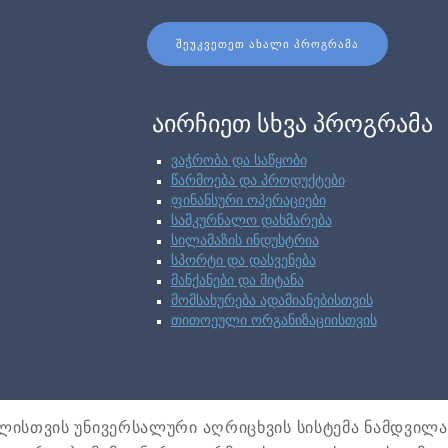
ᲨᲔᲣᲙᲕᲔᲗᲔᲗ ᲐᲮᲐᲚᲘ ᲞᲠᲝᲒᲠᲐᲛᲐ
აირჩიეთ სხვა პროგრამა
ვაჭრობა და საწყობი
წარმოება და პროდუქტები
ფინანსური ოპერაციები
სამკურნალო დახმარება
სილამაზის ინდუსტრია
სპორტი და დასვენება
მანქანები და მიტანა
მომსახურება ადამიანებისთვის
თითოეული ორგანიზაციისთვის
ისთვის უნივერსალური აღრიცხვის სისტემა ნამდვილ