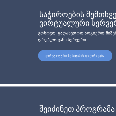
საჭიროების შემთხვე
ვირტუალური სერვერ
გთხოვთ, გადახედოთ ზოგიერთ მიზეზ
ღრუბლოვანი სერვერი.
ᲕᲘᲠᲢᲣᲐᲚᲣᲠᲘ ᲡᲔᲠᲕᲔᲠᲘᲡ ᲓᲐᲥᲘᲠᲐᲕᲔᲑᲐ
შეიძინეთ პროგრამა