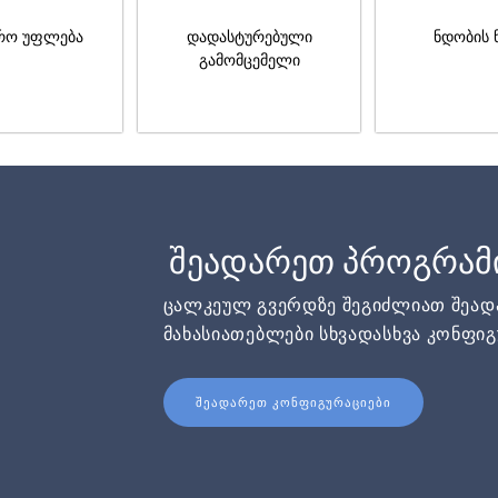
რო უფლება
დადასტურებული
ნდობის 
გამომცემელი
შეადარეთ პროგრამ
ცალკეულ გვერდზე შეგიძლიათ შეა
მახასიათებლები სხვადასხვა კონფიგ
ᲨᲔᲐᲓᲐᲠᲔᲗ ᲙᲝᲜᲤᲘᲒᲣᲠᲐᲪᲘᲔᲑᲘ