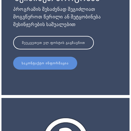
პროგრამის შესაძენად შეგიძლიათ
მოგვწეროთ წერილი ან შეტყობინება
მესინჯერების საშუალებით
ᲨᲔᲣᲙᲕᲔᲗᲔᲗ ᲔᲚ.ᲤᲝᲡᲢᲘᲡ ᲒᲐᲒᲖᲐᲕᲜᲘᲗ
ᲡᲐᲙᲝᲜᲢᲐᲥᲢᲝ ᲘᲜᲤᲝᲠᲛᲐᲪᲘᲐ