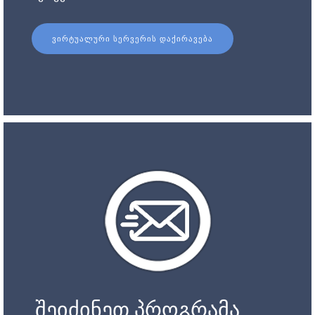
ᲕᲘᲠᲢᲣᲐᲚᲣᲠᲘ ᲡᲔᲠᲕᲔᲠᲘᲡ ᲓᲐᲥᲘᲠᲐᲕᲔᲑᲐ
შეიძინეთ პროგრამა