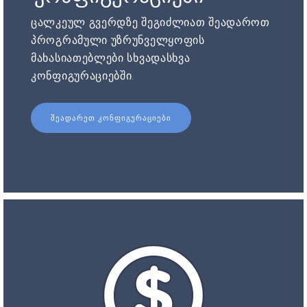
ცალკეულ გვერდზე შეგიძლიათ შეადაროთ
პროგრამული უზრუნველყოფის
მახასიათებლები სხვადასხვა
კონფიგურაციებში.
ᲨᲔᲐᲓᲐᲠᲔᲗ ᲙᲝᲜᲤᲘᲒᲣᲠᲐᲪᲘᲔᲑᲘ