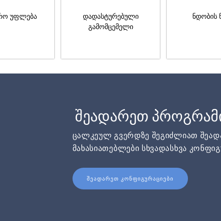
რო უფლება
დადასტურებული
ნდობის 
გამომცემელი
შეადარეთ პროგრამ
ცალკეულ გვერდზე შეგიძლიათ შეა
მახასიათებლები სხვადასხვა კონფიგ
ᲨᲔᲐᲓᲐᲠᲔᲗ ᲙᲝᲜᲤᲘᲒᲣᲠᲐᲪᲘᲔᲑᲘ