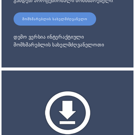
გახდეთ პროფესიონალი მომხმარებელი.
ᲛᲝᲛᲮᲛᲐᲠᲔᲑᲚᲘᲡ ᲡᲐᲮᲔᲚᲛᲫᲦᲕᲐᲜᲔᲚᲝ
დემო ვერსია ინტერაქტიული
მომხმარებლის სახელმძღვანელოთი