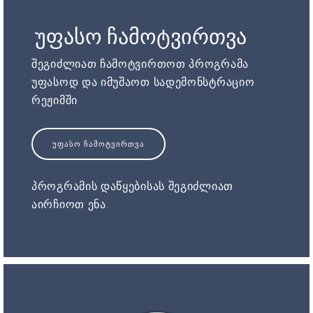
უფასო ჩამოტვირთვა
შეგიძლიათ ჩამოტვირთოთ პროგრამა
უფასოდ და იმუშაოთ სადემონსტრაციო
რეჟიმში
ᲣᲤᲐᲡᲝ ᲩᲐᲛᲝᲢᲕᲘᲠᲗᲕᲐ
პროგრამის დაწყებისას შეგიძლიათ
აირჩიოთ ენა.