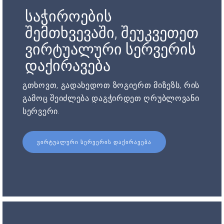
საჭიროების
შემთხვევაში, შეუკვეთეთ
ვირტუალური სერვერის
დაქირავება
გთხოვთ, გადახედოთ ზოგიერთ მიზეზს, რის
გამოც შეიძლება დაგჭირდეთ ღრუბლოვანი
სერვერი.
ᲕᲘᲠᲢᲣᲐᲚᲣᲠᲘ ᲡᲔᲠᲕᲔᲠᲘᲡ ᲓᲐᲥᲘᲠᲐᲕᲔᲑᲐ