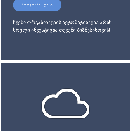
ᲞᲠᲝᲒᲠᲐᲛᲘᲡ ᲤᲐᲡᲘ
ჩვენი ორგანიზაციის ავტომატიზაცია არის
სრული ინვესტიცია თქვენი ბიზნესისთვის!