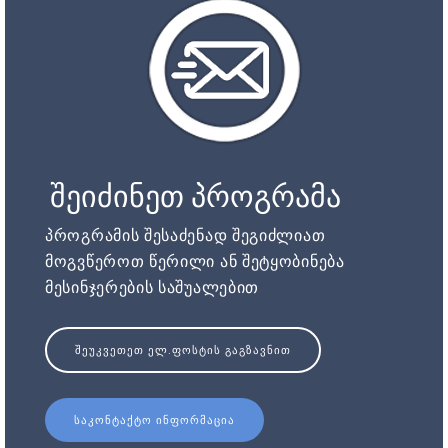
შეიძინეთ პროგრამა
პროგრამის შესაძენად შეგიძლიათ
მოგვწეროთ წერილი ან შეტყობინება
მესინჯერების საშუალებით
ᲨᲔᲣᲙᲕᲔᲗᲔᲗ ᲔᲚ.ᲤᲝᲡᲢᲘᲡ ᲒᲐᲒᲖᲐᲕᲜᲘᲗ
ᲡᲐᲙᲝᲜᲢᲐᲥᲢᲝ ᲘᲜᲤᲝᲠᲛᲐᲪᲘᲐ