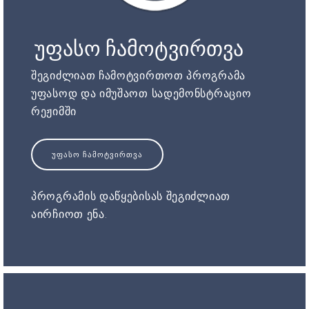
უფასო ჩამოტვირთვა
შეგიძლიათ ჩამოტვირთოთ პროგრამა
უფასოდ და იმუშაოთ სადემონსტრაციო
რეჟიმში
ᲣᲤᲐᲡᲝ ᲩᲐᲛᲝᲢᲕᲘᲠᲗᲕᲐ
პროგრამის დაწყებისას შეგიძლიათ
აირჩიოთ ენა.