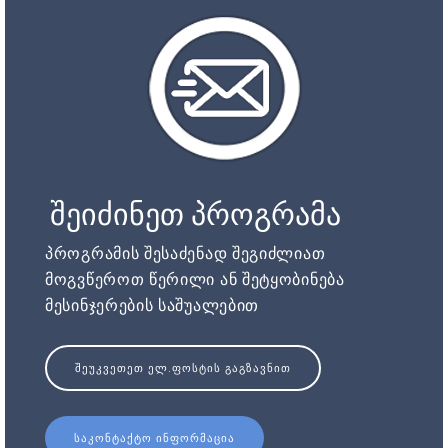
შეიძინეთ პროგრამა
პროგრამის შესაძენად შეგიძლიათ
მოგვწეროთ წერილი ან შეტყობინება
მესინჯერების საშუალებით
ᲨᲔᲣᲙᲕᲔᲗᲔᲗ ᲔᲚ.ᲤᲝᲡᲢᲘᲡ ᲒᲐᲒᲖᲐᲕᲜᲘᲗ
ᲡᲐᲙᲝᲜᲢᲐᲥᲢᲝ ᲘᲜᲤᲝᲠᲛᲐᲪᲘᲐ