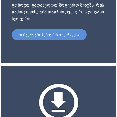
გთხოვთ, გადახედოთ ზოგიერთ მიზეზს, რის
გამოც შეიძლება დაგჭირდეთ ღრუბლოვანი
სერვერი.
ᲕᲘᲠᲢᲣᲐᲚᲣᲠᲘ ᲡᲔᲠᲕᲔᲠᲘᲡ ᲓᲐᲥᲘᲠᲐᲕᲔᲑᲐ