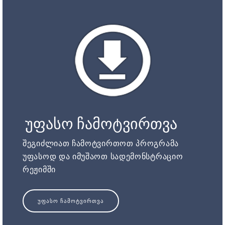
უფასო ჩამოტვირთვა
შეგიძლიათ ჩამოტვირთოთ პროგრამა
უფასოდ და იმუშაოთ სადემონსტრაციო
რეჟიმში
ᲣᲤᲐᲡᲝ ᲩᲐᲛᲝᲢᲕᲘᲠᲗᲕᲐ