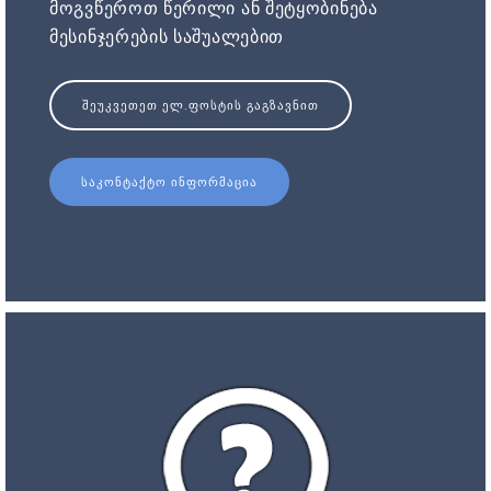
მოგვწეროთ წერილი ან შეტყობინება
მესინჯერების საშუალებით
ᲨᲔᲣᲙᲕᲔᲗᲔᲗ ᲔᲚ.ᲤᲝᲡᲢᲘᲡ ᲒᲐᲒᲖᲐᲕᲜᲘᲗ
ᲡᲐᲙᲝᲜᲢᲐᲥᲢᲝ ᲘᲜᲤᲝᲠᲛᲐᲪᲘᲐ