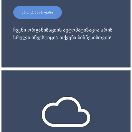
ᲞᲠᲝᲒᲠᲐᲛᲘᲡ ᲤᲐᲡᲘ
ჩვენი ორგანიზაციის ავტომატიზაცია არის
სრული ინვესტიცია თქვენი ბიზნესისთვის!