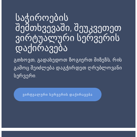
საჭიროების
შემთხვევაში, შეუკვეთეთ
ვირტუალური სერვერის
დაქირავება
გთხოვთ, გადახედოთ ზოგიერთ მიზეზს, რის
გამოც შეიძლება დაგჭირდეთ ღრუბლოვანი
სერვერი.
ᲕᲘᲠᲢᲣᲐᲚᲣᲠᲘ ᲡᲔᲠᲕᲔᲠᲘᲡ ᲓᲐᲥᲘᲠᲐᲕᲔᲑᲐ