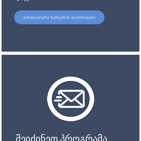
ᲕᲘᲠᲢᲣᲐᲚᲣᲠᲘ ᲡᲔᲠᲕᲔᲠᲘᲡ ᲓᲐᲥᲘᲠᲐᲕᲔᲑᲐ
შეიძინეთ პროგრამა