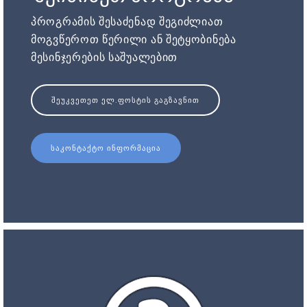
პროგრამის შესაძენად შეგიძლიათ
მოგვწეროთ წერილი ან შეტყობინება
მესინჯერების საშუალებით
ᲨᲔᲣᲙᲕᲔᲗᲔᲗ ᲔᲚ.ᲤᲝᲡᲢᲘᲡ ᲒᲐᲒᲖᲐᲕᲜᲘᲗ
ᲡᲐᲙᲝᲜᲢᲐᲥᲢᲝ ᲘᲜᲤᲝᲠᲛᲐᲪᲘᲐ