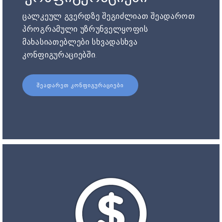
ცალკეულ გვერდზე შეგიძლიათ შეადაროთ
პროგრამული უზრუნველყოფის
მახასიათებლები სხვადასხვა
კონფიგურაციებში.
ᲨᲔᲐᲓᲐᲠᲔᲗ ᲙᲝᲜᲤᲘᲒᲣᲠᲐᲪᲘᲔᲑᲘ