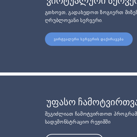
ვირტუალური სერვერ
გთხოვთ, გადახედოთ ზოგიერთ მიზეზ
ღრუბლოვანი სერვერი.
ᲕᲘᲠᲢᲣᲐᲚᲣᲠᲘ ᲡᲔᲠᲕᲔᲠᲘᲡ ᲓᲐᲥᲘᲠᲐᲕᲔᲑᲐ
უფასო ჩამოტვირთვ
შეგიძლიათ ჩამოტვირთოთ პროგრამ
სადემონსტრაციო რეჟიმში