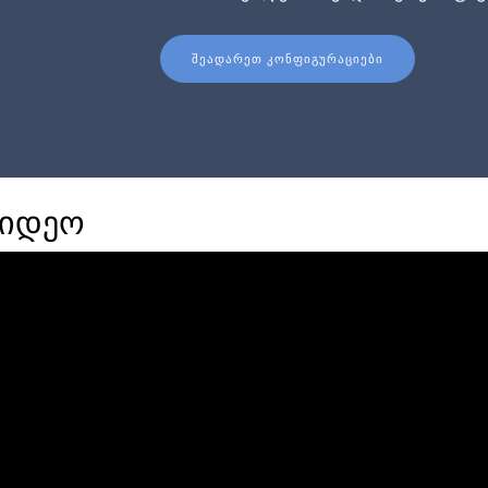
ᲨᲔᲐᲓᲐᲠᲔᲗ ᲙᲝᲜᲤᲘᲒᲣᲠᲐᲪᲘᲔᲑᲘ
ვიდეო