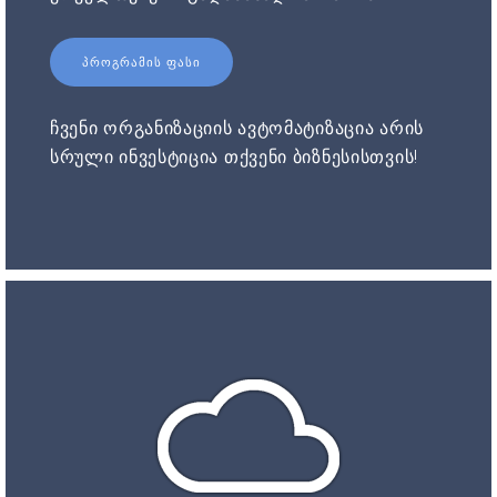
ᲞᲠᲝᲒᲠᲐᲛᲘᲡ ᲤᲐᲡᲘ
ჩვენი ორგანიზაციის ავტომატიზაცია არის
სრული ინვესტიცია თქვენი ბიზნესისთვის!