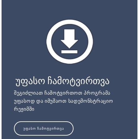
უფასო ჩამოტვირთვა
შეგიძლიათ ჩამოტვირთოთ პროგრამა
უფასოდ და იმუშაოთ სადემონსტრაციო
რეჟიმში
ᲣᲤᲐᲡᲝ ᲩᲐᲛᲝᲢᲕᲘᲠᲗᲕᲐ