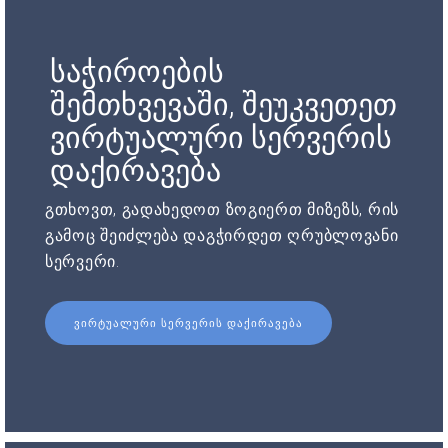
საჭიროების
შემთხვევაში, შეუკვეთეთ
ვირტუალური სერვერის
დაქირავება
გთხოვთ, გადახედოთ ზოგიერთ მიზეზს, რის
გამოც შეიძლება დაგჭირდეთ ღრუბლოვანი
სერვერი.
ᲕᲘᲠᲢᲣᲐᲚᲣᲠᲘ ᲡᲔᲠᲕᲔᲠᲘᲡ ᲓᲐᲥᲘᲠᲐᲕᲔᲑᲐ