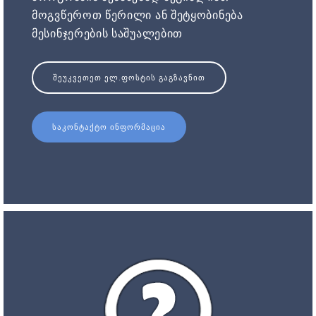
მოგვწეროთ წერილი ან შეტყობინება
მესინჯერების საშუალებით
ᲨᲔᲣᲙᲕᲔᲗᲔᲗ ᲔᲚ.ᲤᲝᲡᲢᲘᲡ ᲒᲐᲒᲖᲐᲕᲜᲘᲗ
ᲡᲐᲙᲝᲜᲢᲐᲥᲢᲝ ᲘᲜᲤᲝᲠᲛᲐᲪᲘᲐ