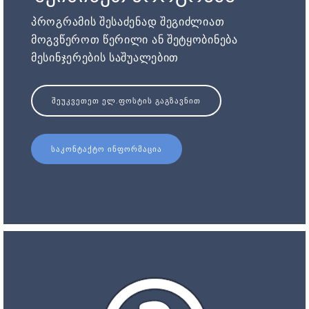
პროგრამის შესაძენად შეგიძლიათ
მოგვწეროთ წერილი ან შეტყობინება
მესინჯერების საშუალებით
ᲨᲔᲣᲙᲕᲔᲗᲔᲗ ᲔᲚ.ᲤᲝᲡᲢᲘᲡ ᲒᲐᲒᲖᲐᲕᲜᲘᲗ
ᲡᲐᲙᲝᲜᲢᲐᲥᲢᲝ ᲘᲜᲤᲝᲠᲛᲐᲪᲘᲐ