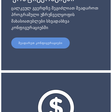
ცალკეულ გვერდზე შეგიძლიათ შეადაროთ
პროგრამული უზრუნველყოფის
მახასიათებლები სხვადასხვა
კონფიგურაციებში.
ᲨᲔᲐᲓᲐᲠᲔᲗ ᲙᲝᲜᲤᲘᲒᲣᲠᲐᲪᲘᲔᲑᲘ