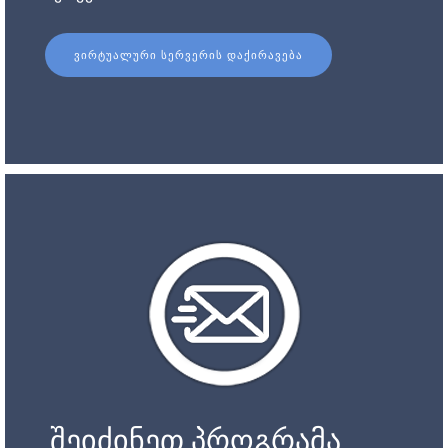
ᲕᲘᲠᲢᲣᲐᲚᲣᲠᲘ ᲡᲔᲠᲕᲔᲠᲘᲡ ᲓᲐᲥᲘᲠᲐᲕᲔᲑᲐ
შეიძინეთ პროგრამა