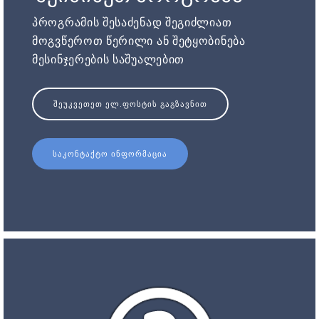
პროგრამის შესაძენად შეგიძლიათ
მოგვწეროთ წერილი ან შეტყობინება
მესინჯერების საშუალებით
ᲨᲔᲣᲙᲕᲔᲗᲔᲗ ᲔᲚ.ᲤᲝᲡᲢᲘᲡ ᲒᲐᲒᲖᲐᲕᲜᲘᲗ
ᲡᲐᲙᲝᲜᲢᲐᲥᲢᲝ ᲘᲜᲤᲝᲠᲛᲐᲪᲘᲐ