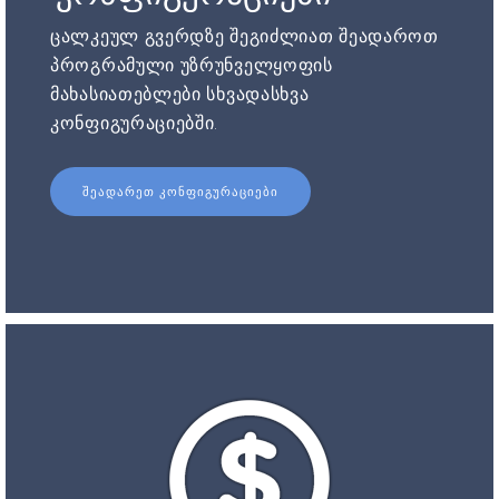
ცალკეულ გვერდზე შეგიძლიათ შეადაროთ
პროგრამული უზრუნველყოფის
მახასიათებლები სხვადასხვა
კონფიგურაციებში.
ᲨᲔᲐᲓᲐᲠᲔᲗ ᲙᲝᲜᲤᲘᲒᲣᲠᲐᲪᲘᲔᲑᲘ