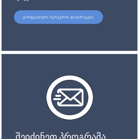
ᲕᲘᲠᲢᲣᲐᲚᲣᲠᲘ ᲡᲔᲠᲕᲔᲠᲘᲡ ᲓᲐᲥᲘᲠᲐᲕᲔᲑᲐ
შეიძინეთ პროგრამა