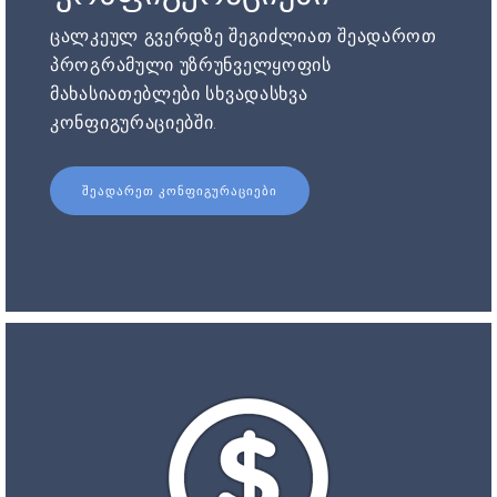
ცალკეულ გვერდზე შეგიძლიათ შეადაროთ
პროგრამული უზრუნველყოფის
მახასიათებლები სხვადასხვა
კონფიგურაციებში.
ᲨᲔᲐᲓᲐᲠᲔᲗ ᲙᲝᲜᲤᲘᲒᲣᲠᲐᲪᲘᲔᲑᲘ