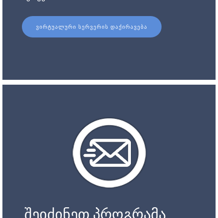
ᲕᲘᲠᲢᲣᲐᲚᲣᲠᲘ ᲡᲔᲠᲕᲔᲠᲘᲡ ᲓᲐᲥᲘᲠᲐᲕᲔᲑᲐ
შეიძინეთ პროგრამა