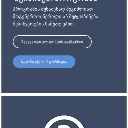
პროგრამის შესაძენად შეგიძლიათ
მოგვწეროთ წერილი ან შეტყობინება
მესინჯერების საშუალებით
ᲨᲔᲣᲙᲕᲔᲗᲔᲗ ᲔᲚ.ᲤᲝᲡᲢᲘᲡ ᲒᲐᲒᲖᲐᲕᲜᲘᲗ
ᲡᲐᲙᲝᲜᲢᲐᲥᲢᲝ ᲘᲜᲤᲝᲠᲛᲐᲪᲘᲐ