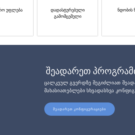
რო უფლება
დადასტურებული
ნდობის 
გამომცემელი
შეადარეთ პროგრამ
ცალკეულ გვერდზე შეგიძლიათ შეა
მახასიათებლები სხვადასხვა კონფიგ
ᲨᲔᲐᲓᲐᲠᲔᲗ ᲙᲝᲜᲤᲘᲒᲣᲠᲐᲪᲘᲔᲑᲘ