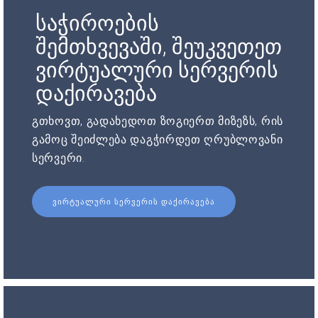
საჭიროების
შემთხვევაში, შეუკვეთეთ
ვირტუალური სერვერის
დაქირავება
გთხოვთ, გადახედოთ ზოგიერთ მიზეზს, რის
გამოც შეიძლება დაგჭირდეთ ღრუბლოვანი
სერვერი.
ᲕᲘᲠᲢᲣᲐᲚᲣᲠᲘ ᲡᲔᲠᲕᲔᲠᲘᲡ ᲓᲐᲥᲘᲠᲐᲕᲔᲑᲐ