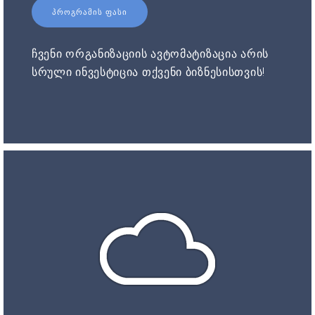
ᲞᲠᲝᲒᲠᲐᲛᲘᲡ ᲤᲐᲡᲘ
ჩვენი ორგანიზაციის ავტომატიზაცია არის
სრული ინვესტიცია თქვენი ბიზნესისთვის!