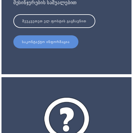
მესინჯერების საშუალებით
ᲨᲔᲣᲙᲕᲔᲗᲔᲗ ᲔᲚ.ᲤᲝᲡᲢᲘᲡ ᲒᲐᲒᲖᲐᲕᲜᲘᲗ
ᲡᲐᲙᲝᲜᲢᲐᲥᲢᲝ ᲘᲜᲤᲝᲠᲛᲐᲪᲘᲐ