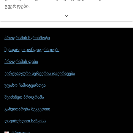
გვერდები.
პროგრამის სკრინშოტი
შეადარეთ კონფიგურაციები
პროგრამის ფასი
ვირტუალური სერვერის დაქირავება
უფასო ჩამოტვირთვა
შეიძინეთ პროგრამა
განვითარება შეკვეთით
დაუბრუნდით საწყისს
ქართული