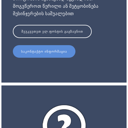
მოგვწეროთ წერილი ან შეტყობინება
მესინჯერების საშუალებით
ᲨᲔᲣᲙᲕᲔᲗᲔᲗ ᲔᲚ.ᲤᲝᲡᲢᲘᲡ ᲒᲐᲒᲖᲐᲕᲜᲘᲗ
ᲡᲐᲙᲝᲜᲢᲐᲥᲢᲝ ᲘᲜᲤᲝᲠᲛᲐᲪᲘᲐ