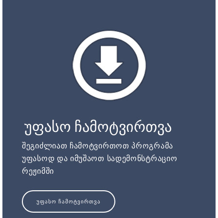
უფასო ჩამოტვირთვა
შეგიძლიათ ჩამოტვირთოთ პროგრამა
უფასოდ და იმუშაოთ სადემონსტრაციო
რეჟიმში
ᲣᲤᲐᲡᲝ ᲩᲐᲛᲝᲢᲕᲘᲠᲗᲕᲐ