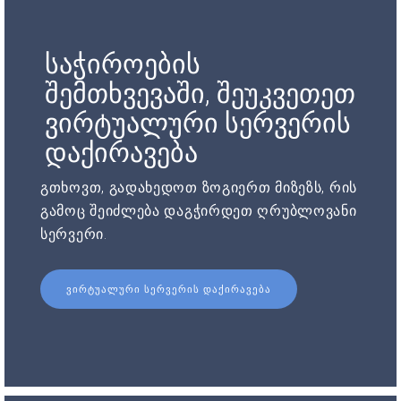
საჭიროების
შემთხვევაში, შეუკვეთეთ
ვირტუალური სერვერის
დაქირავება
გთხოვთ, გადახედოთ ზოგიერთ მიზეზს, რის
გამოც შეიძლება დაგჭირდეთ ღრუბლოვანი
სერვერი.
ᲕᲘᲠᲢᲣᲐᲚᲣᲠᲘ ᲡᲔᲠᲕᲔᲠᲘᲡ ᲓᲐᲥᲘᲠᲐᲕᲔᲑᲐ