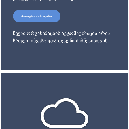
ᲞᲠᲝᲒᲠᲐᲛᲘᲡ ᲤᲐᲡᲘ
ჩვენი ორგანიზაციის ავტომატიზაცია არის
სრული ინვესტიცია თქვენი ბიზნესისთვის!