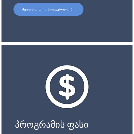
ᲨᲔᲐᲓᲐᲠᲔᲗ ᲙᲝᲜᲤᲘᲒᲣᲠᲐᲪᲘᲔᲑᲘ
პროგრამის ფასი