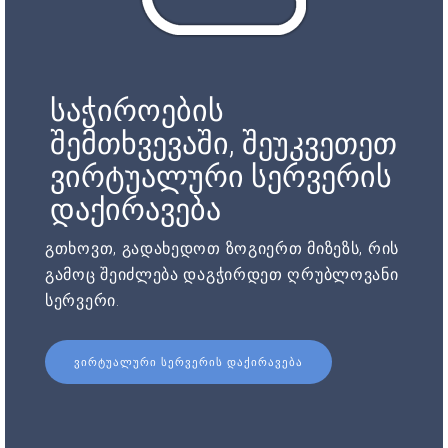
საჭიროების
შემთხვევაში, შეუკვეთეთ
ვირტუალური სერვერის
დაქირავება
გთხოვთ, გადახედოთ ზოგიერთ მიზეზს, რის
გამოც შეიძლება დაგჭირდეთ ღრუბლოვანი
სერვერი.
ᲕᲘᲠᲢᲣᲐᲚᲣᲠᲘ ᲡᲔᲠᲕᲔᲠᲘᲡ ᲓᲐᲥᲘᲠᲐᲕᲔᲑᲐ