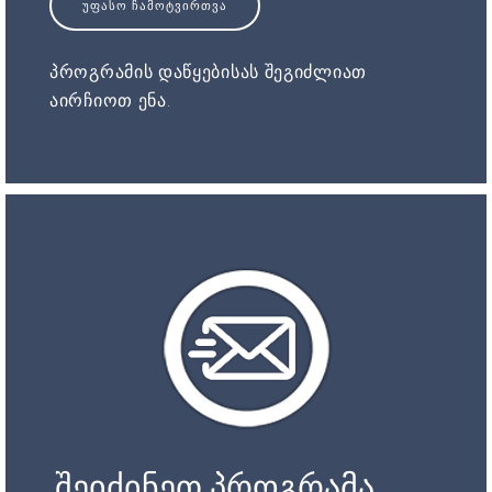
ᲣᲤᲐᲡᲝ ᲩᲐᲛᲝᲢᲕᲘᲠᲗᲕᲐ
პროგრამის დაწყებისას შეგიძლიათ
აირჩიოთ ენა.
შეიძინეთ პროგრამა