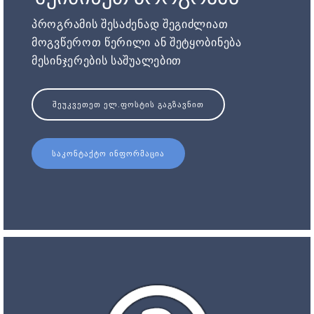
პროგრამის შესაძენად შეგიძლიათ
მოგვწეროთ წერილი ან შეტყობინება
მესინჯერების საშუალებით
ᲨᲔᲣᲙᲕᲔᲗᲔᲗ ᲔᲚ.ᲤᲝᲡᲢᲘᲡ ᲒᲐᲒᲖᲐᲕᲜᲘᲗ
ᲡᲐᲙᲝᲜᲢᲐᲥᲢᲝ ᲘᲜᲤᲝᲠᲛᲐᲪᲘᲐ