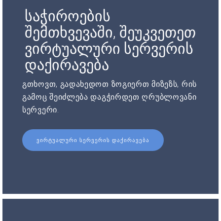
საჭიროების
შემთხვევაში, შეუკვეთეთ
ვირტუალური სერვერის
დაქირავება
გთხოვთ, გადახედოთ ზოგიერთ მიზეზს, რის
გამოც შეიძლება დაგჭირდეთ ღრუბლოვანი
სერვერი.
ᲕᲘᲠᲢᲣᲐᲚᲣᲠᲘ ᲡᲔᲠᲕᲔᲠᲘᲡ ᲓᲐᲥᲘᲠᲐᲕᲔᲑᲐ