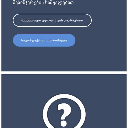
მესინჯერების საშუალებით
ᲨᲔᲣᲙᲕᲔᲗᲔᲗ ᲔᲚ.ᲤᲝᲡᲢᲘᲡ ᲒᲐᲒᲖᲐᲕᲜᲘᲗ
ᲡᲐᲙᲝᲜᲢᲐᲥᲢᲝ ᲘᲜᲤᲝᲠᲛᲐᲪᲘᲐ