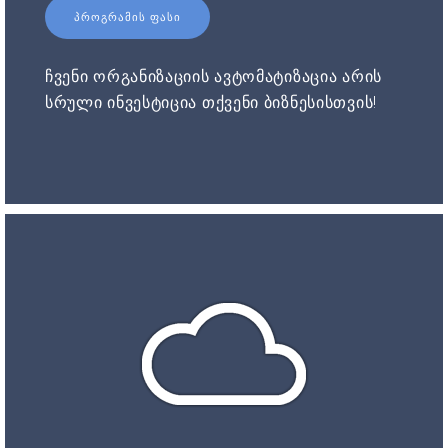
ᲞᲠᲝᲒᲠᲐᲛᲘᲡ ᲤᲐᲡᲘ
ჩვენი ორგანიზაციის ავტომატიზაცია არის
სრული ინვესტიცია თქვენი ბიზნესისთვის!