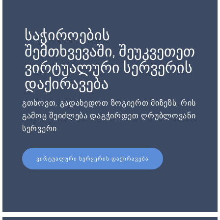
საჭიროების
შემთხვევაში, შეუკვეთეთ
ვირტუალური სერვერის
დაქირავება
გთხოვთ, გადახედოთ ზოგიერთ მიზეზს, რის
გამოც შეიძლება დაგჭირდეთ ღრუბლოვანი
სერვერი.
ᲕᲘᲠᲢᲣᲐᲚᲣᲠᲘ ᲡᲔᲠᲕᲔᲠᲘᲡ ᲓᲐᲥᲘᲠᲐᲕᲔᲑᲐ