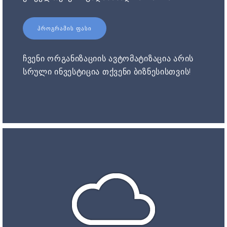
ᲞᲠᲝᲒᲠᲐᲛᲘᲡ ᲤᲐᲡᲘ
ჩვენი ორგანიზაციის ავტომატიზაცია არის
სრული ინვესტიცია თქვენი ბიზნესისთვის!