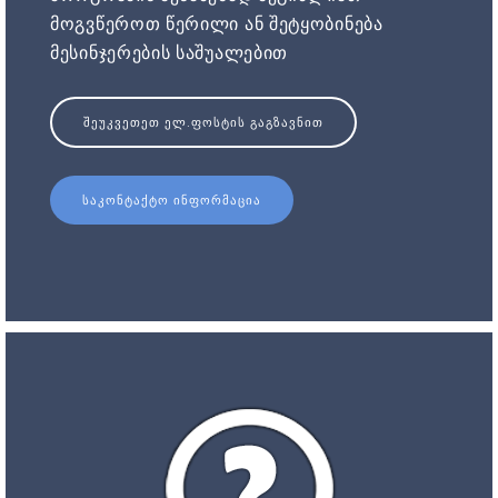
მოგვწეროთ წერილი ან შეტყობინება
მესინჯერების საშუალებით
ᲨᲔᲣᲙᲕᲔᲗᲔᲗ ᲔᲚ.ᲤᲝᲡᲢᲘᲡ ᲒᲐᲒᲖᲐᲕᲜᲘᲗ
ᲡᲐᲙᲝᲜᲢᲐᲥᲢᲝ ᲘᲜᲤᲝᲠᲛᲐᲪᲘᲐ