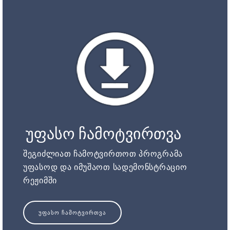
უფასო ჩამოტვირთვა
შეგიძლიათ ჩამოტვირთოთ პროგრამა
უფასოდ და იმუშაოთ სადემონსტრაციო
რეჟიმში
ᲣᲤᲐᲡᲝ ᲩᲐᲛᲝᲢᲕᲘᲠᲗᲕᲐ